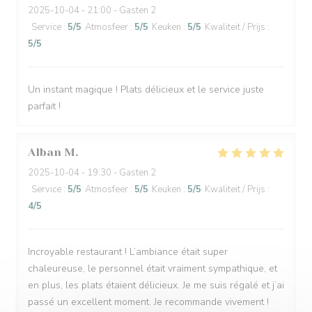
2025-10-04
- 21:00 - Gasten 2
Service
:
5
/5
Atmosfeer
:
5
/5
Keuken
:
5
/5
Kwaliteit / Prijs
:
5
/5
Un instant magique ! Plats délicieux et le service juste
parfait !
Alban
M
2025-10-04
- 19:30 - Gasten 2
Service
:
5
/5
Atmosfeer
:
5
/5
Keuken
:
5
/5
Kwaliteit / Prijs
:
4
/5
Incroyable restaurant ! L’ambiance était super
chaleureuse, le personnel était vraiment sympathique, et
en plus, les plats étaient délicieux. Je me suis régalé et j’ai
passé un excellent moment. Je recommande vivement !