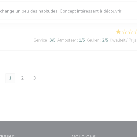
 change un peu des habitudes. Concept intéressant à découvrir
Service
:
3
/5
Atmosfeer
:
1
/5
Keuken
:
2
/5
Kwaliteit / Prijs
1
2
3