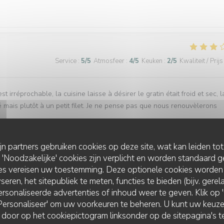
Service
:
5
/5
Atmosfeer
:
4
/5
Keuken
:
2
/5
Kwaliteit / Prijs
t irréprochable, la cuisine laisse à désirer le gratin était froid et sec, l
ais plutôt à un petit filet. Je ne pense pas que nous renouvèlerons
ijn partners gebruiken cookies op deze site, wat kan leiden to
Noodzakelijke' cookies zijn verplicht en worden standaard g
Service
:
5
/5
Atmosfeer
:
5
/5
Keuken
:
5
/5
Kwaliteit / Prijs
ies vereisen uw toestemming. Deze optionele cookies worden
seren, het sitepubliek te meten, functies te bieden (bijv. gere
rsonaliseerde advertenties of inhoud weer te geven. Klik op 'O
 'Personaliseer' om uw voorkeuren te beheren. U kunt uw keu
Service
:
5
/5
Atmosfeer
:
5
/5
Keuken
:
5
/5
Kwaliteit / Prijs
 door op het cookiepictogram linksonder op de sitepagina's te