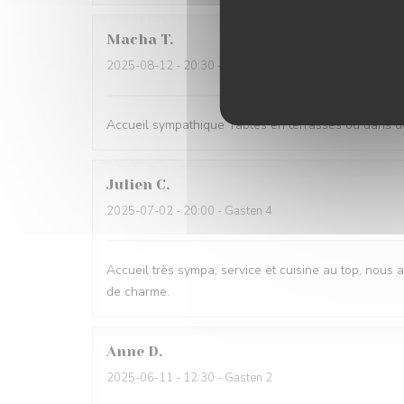
Macha
T
2025-08-12
- 20:30 - Gasten 5
Accueil sympathique Tables en terrasses ou dans dé
Julien
C
2025-07-02
- 20:00 - Gasten 4
Accueil très sympa, service et cuisine au top, nous
de charme.
Anne
D
2025-06-11
- 12:30 - Gasten 2