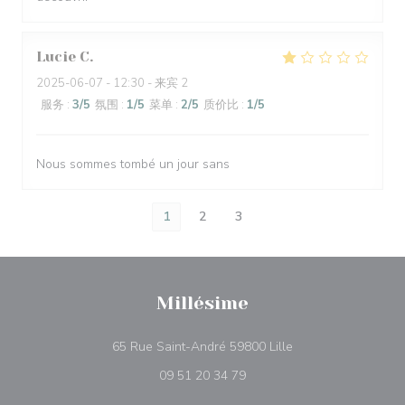
Lucie
C
2025-06-07
- 12:30 - 来宾 2
服务
:
3
/5
氛围
:
1
/5
菜单
:
2
/5
质价比
:
1
/5
Nous sommes tombé un jour sans
1
2
3
Millésime
((在新窗口中打开))
65 Rue Saint-André 59800 Lille
09 51 20 34 79