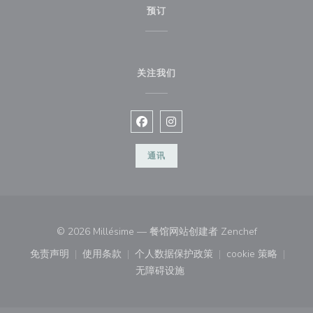
预订
关注我们
Facebook ((在新窗口中打开))
Instagram ((在新窗口中打开))
通讯
((在新窗口中
© 2026 Millésime — 餐馆网站创建者
Zenchef
免责声明
使用条款
个人数据保护政策
cookie 策略
((在新窗口中打开))
((在新窗口中打开))
((在新窗口中打开))
((在新窗口中
无障碍设施
((在新窗口中打开))