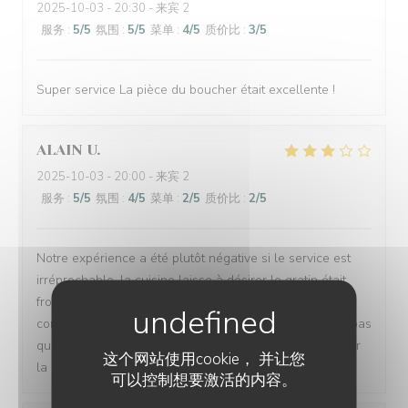
2025-10-03
- 20:30 - 来宾 2
服务
:
5
/5
氛围
:
5
/5
菜单
:
4
/5
质价比
:
3
/5
Super service La pièce du boucher était excellente !
ALAIN
U
2025-10-03
- 20:00 - 来宾 2
服务
:
5
/5
氛围
:
4
/5
菜单
:
2
/5
质价比
:
2
/5
Notre expérience a été plutôt négative si le service est
irréprochable, la cuisine laisse à désirer le gratin était
froid et sec, la viande ne ressemblait pas à un pavé
comme énoncé mais plutôt à un petit filet. Je ne pense pas
que nous renouvèlerons l’expérience. Bon courage pour
这个网站使用cookie， 并让您
la suite.
可以控制想要激活的内容。