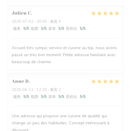
Julien
C
2025-07-02
- 20:00 - 来宾 4
服务
:
5
/5
氛围
:
5
/5
菜单
:
5
/5
质价比
:
5
/5
Accueil très sympa, service et cuisine au top, nous avons
passé un très bon moment. Petite adresse familiale avec
beaucoup de charme.
Anne
D
2025-06-11
- 12:30 - 来宾 2
服务
:
5
/5
氛围
:
5
/5
菜单
:
5
/5
质价比
:
5
/5
Une adresse qui propose une cuisine de qualité qui
change un peu des habitudes. Concept intéressant à
découvrir