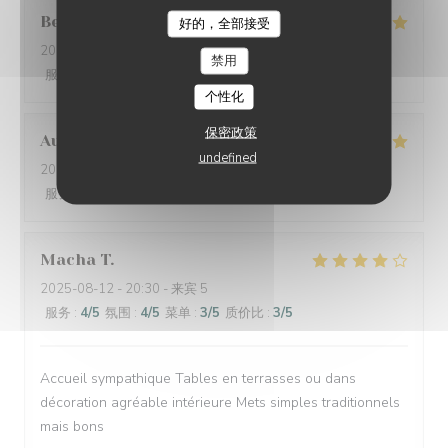
Benoit
R
好的，全部接受
2025-08-23
- 19:30 - 来宾 4
禁用
服务
:
5
/5
氛围
:
5
/5
菜单
:
5
/5
质价比
:
5
/5
个性化
保密政策
Auguste
P
undefined
2025-08-13
- 12:30 - 来宾 4
服务
:
5
/5
氛围
:
5
/5
菜单
:
5
/5
质价比
:
5
/5
Macha
T
2025-08-12
- 20:30 - 来宾 5
服务
:
4
/5
氛围
:
4
/5
菜单
:
3
/5
质价比
:
3
/5
Accueil sympathique Tables en terrasses ou dans
décoration agréable intérieure Mets simples traditionnels
mais bons