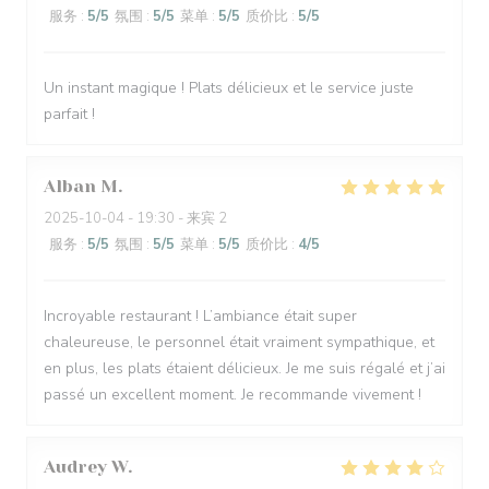
服务
:
5
/5
氛围
:
5
/5
菜单
:
5
/5
质价比
:
5
/5
Un instant magique ! Plats délicieux et le service juste
parfait !
Alban
M
2025-10-04
- 19:30 - 来宾 2
服务
:
5
/5
氛围
:
5
/5
菜单
:
5
/5
质价比
:
4
/5
Incroyable restaurant ! L’ambiance était super
chaleureuse, le personnel était vraiment sympathique, et
en plus, les plats étaient délicieux. Je me suis régalé et j’ai
passé un excellent moment. Je recommande vivement !
Audrey
W