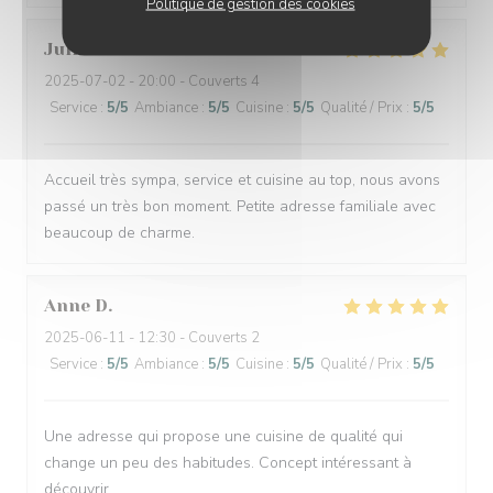
Politique de gestion des cookies
Julien
C
2025-07-02
- 20:00 - Couverts 4
Service
:
5
/5
Ambiance
:
5
/5
Cuisine
:
5
/5
Qualité / Prix
:
5
/5
Accueil très sympa, service et cuisine au top, nous avons
passé un très bon moment. Petite adresse familiale avec
beaucoup de charme.
Anne
D
2025-06-11
- 12:30 - Couverts 2
Service
:
5
/5
Ambiance
:
5
/5
Cuisine
:
5
/5
Qualité / Prix
:
5
/5
Une adresse qui propose une cuisine de qualité qui
change un peu des habitudes. Concept intéressant à
découvrir