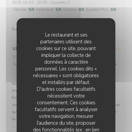
2025-10-03
- 20:30 - Couverts 2
Service
:
5
/5
Ambiance
:
5
/5
Cuisine
:
4
/5
Qualité / Prix
:
3
/5
Super service La pièce du boucher était excellente !
Le restaurant et ses
partenaires utilisent des
cookies sur ce site, pouvant
ALAIN
U
impliquer la collecte de
2025-10-03
- 20:00 - Couverts 2
données à caractère
Service
:
5
/5
Ambiance
:
4
/5
Cuisine
:
2
/5
Qualité / Prix
:
2
/5
personnel. Les cookies dits «
nécessaires » sont obligatoires
et installés par défaut.
Notre expérience a été plutôt négative si le service est
D'autres cookies facultatifs
irréprochable, la cuisine laisse à désirer le gratin était
nécessitent votre
froid et sec, la viande ne ressemblait pas à un pavé
consentement. Ces cookies
comme énoncé mais plutôt à un petit filet. Je ne pense pas
facultatifs servent à analyser
que nous renouvèlerons l’expérience. Bon courage pour
votre navigation, mesurer
la suite.
l'audience du site, proposer
des fonctionnalités (ex : en lien