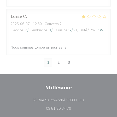
Lucie
C
2025-06-07
- 12:30 - Couverts 2
Service
:
3
/5
Ambiance
:
1
/5
Cuisine
:
2
/5
Qualité / Prix
:
1
/5
Nous sommes tombé un jour sans
1
2
3
Millésime
((ouvre une nouvell
65 Rue Saint-André 59800 Lille
09 51 20 34 79