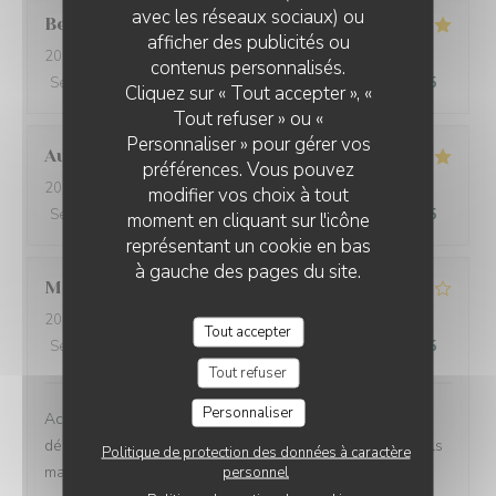
avec les réseaux sociaux) ou
Benoit
R
afficher des publicités ou
2025-08-23
- 19:30 - Couverts 4
contenus personnalisés.
Service
:
5
/5
Ambiance
:
5
/5
Cuisine
:
5
/5
Qualité / Prix
:
5
/5
Cliquez sur « Tout accepter », «
Tout refuser » ou «
Personnaliser » pour gérer vos
Auguste
P
préférences. Vous pouvez
2025-08-13
- 12:30 - Couverts 4
modifier vos choix à tout
Service
:
5
/5
Ambiance
:
5
/5
Cuisine
:
5
/5
Qualité / Prix
:
5
/5
moment en cliquant sur l'icône
représentant un cookie en bas
à gauche des pages du site.
Macha
T
2025-08-12
- 20:30 - Couverts 5
Tout accepter
Service
:
4
/5
Ambiance
:
4
/5
Cuisine
:
3
/5
Qualité / Prix
:
3
/5
Tout refuser
Personnaliser
Accueil sympathique Tables en terrasses ou dans
décoration agréable intérieure Mets simples traditionnels
Politique de protection des données à caractère
mais bons
personnel