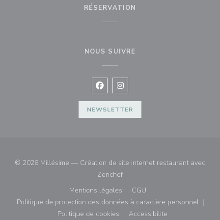
RÉSERVATION
NOUS SUIVRE
Facebook ((ouvre une nouvelle fenê
Instagram ((ouvre une nouvell
NEWSLETTER
© 2026 Millésime — Création de site internet restaurant avec
((ouvre une nouvelle fenêtre))
Zenchef
Mentions légales
CGU
((ouvre une nouvelle fenêtre))
((ouvre une nouvelle fenê
Politique de protection des données à caractère personnel
((ouvre une nouvelle fenêtre))
Politique de cookies
Accessibilite
((ouvre une nouvelle fenêtre))
((ouvre une nouvelle fe